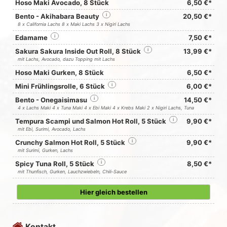
Hoso Maki Avocado, 8 Stück
6,50 €*
Bento - Akihabara Beauty
i
20,50 €*
8 x California Lachs 8 x Maki Lachs 3 x Nigiri Lachs
Edamame
i
7,50 €*
Sakura Sakura Inside Out Roll, 8 Stück
i
13,99 €*
mit Lachs, Avocado, dazu Topping mit Lachs
Hoso Maki Gurken, 8 Stück
6,50 €*
Mini Frühlingsrolle, 6 Stück
i
6,00 €*
Bento - Onegaisimasu
i
14,50 €*
4 x Lachs Maki 4 x Tuna Maki 4 x Ebi Maki 4 x Krebs Maki 2 x Nigiri Lachs, Tuna
Tempura Scampi und Salmon Hot Roll, 5 Stück
i
9,90 €*
mit Ebi, Surimi, Avocado, Lachs
Crunchy Salmon Hot Roll, 5 Stück
i
9,90 €*
mit Surimi, Gurken, Lachs
Spicy Tuna Roll, 5 Stück
i
8,50 €*
mit Thunfisch, Gurken, Lauchzwiebeln, Chili-Sauce
Hier gleich bestellen
Kontakt