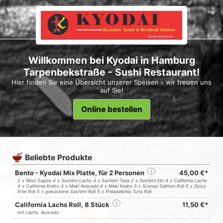
Willkommen bei Kyodai in Hamburg
Tarpenbekstraße - Sushi Restaurant!
Hier finden Sie eine Übersicht unserer Speisen - wir freuen uns
auf Sie!
Online bestellen
Beliebte Produkte
Bento - Kyodai Mix Platte, für 2 Personen
i
45,00 €*
2 x Miso Suppe 4 x Sashimi Lachs 4 x Sashimi Tuna 2 x Sashimi Ebi 4 x California Lachs
4 x California Krebs 4 x Maki Avocado 4 x Maki Krebs 5 x Scampi Salmon Roll 5 x Spicy
Ente Roll 5 x gebackene Sashimi Roll 5 x Philadelphia Tuna Roll
California Lachs Roll, 8 Stück
i
11,50 €*
mit Lachs, Avocado