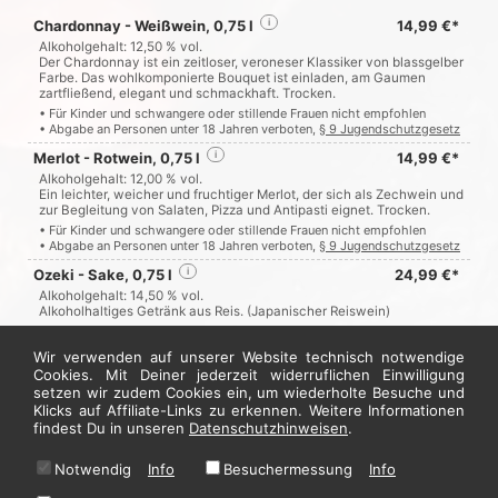
Chardonnay - Weißwein, 0,75 l
i
14,99 €*
Alkoholgehalt: 12,50 % vol.
Der Chardonnay ist ein zeitloser, veroneser Klassiker von blassgelber
Farbe. Das wohlkomponierte Bouquet ist einladen, am Gaumen
zartfließend, elegant und schmackhaft. Trocken.
• Für Kinder und schwangere oder stillende Frauen nicht empfohlen
• Abgabe an Personen unter 18 Jahren verboten,
§ 9 Jugendschutzgesetz
Merlot - Rotwein, 0,75 l
i
14,99 €*
Alkoholgehalt: 12,00 % vol.
Ein leichter, weicher und fruchtiger Merlot, der sich als Zechwein und
zur Begleitung von Salaten, Pizza und Antipasti eignet. Trocken.
• Für Kinder und schwangere oder stillende Frauen nicht empfohlen
• Abgabe an Personen unter 18 Jahren verboten,
§ 9 Jugendschutzgesetz
Ozeki - Sake, 0,75 l
i
24,99 €*
Alkoholgehalt: 14,50 % vol.
Alkoholhaltiges Getränk aus Reis. (Japanischer Reiswein)
• Für Kinder und schwangere oder stillende Frauen nicht empfohlen
• Abgabe an Personen unter 18 Jahren verboten,
§ 9 Jugendschutzgesetz
Wir verwenden auf unserer Website technisch notwendige
Cookies. Mit Deiner jederzeit widerruflichen Einwilligung
setzen wir zudem Cookies ein, um wiederholte Besuche und
Jetzt hier bestellen
Klicks auf Affiliate-Links zu erkennen. Weitere Informationen
findest Du in unseren
Datenschutzhinweisen
.
Notwendig
Info
Besuchermessung
Info
* Alle Preise in Euro inkl. gesetzl. MwSt. Abbildungen können ggf. abweichen.
Informationen zu Inhalts- und Zusatzstoffen finden Sie unter
i