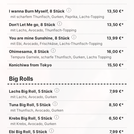
I wanna Burn Myself, 8 Stück
i
13,50 €*
mit scharfem Thunfisch, Gurken, Paprika, Lachs-Topping
Don't Let Me go, 8 Stück
i
13,50 €*
mit Lachs, Avocado, Thunfisch-Topping
You are mine Sunshine, 8 Stück
i
13,99 €*
mit Ebi, Avocado, Frischkäse, Lachs-Thunfisch-Topping
Ohimesama, 8 Stück
i
16,00 €*
Tempura Garnele, scharfe Thunfisch, Gurken, Lachs Topping
Konichiwa from Tokyo
15,50 €*
Big Rolls
Lachs Big Roll, 5 Stück
i
7,99 €*
mit Lachs, Avocado, Gurken
Tuna Big Roll, 5 Stück
i
8,50 €*
mit Thunfisch, Avocado, Gurken
Krebs Big Roll, 5 Stück
i
6,50 €*
mit Krebs, Avocado, Gurken
Ebi Big Roll, 5 Stück
i
7,99 €*