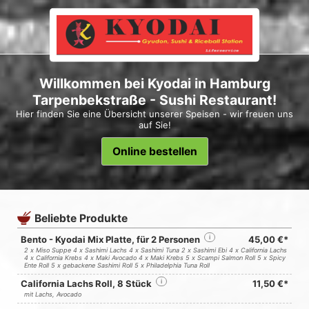
Willkommen bei Kyodai in Hamburg
Tarpenbekstraße - Sushi Restaurant!
Hier finden Sie eine Übersicht unserer Speisen - wir freuen uns
auf Sie!
Online bestellen
Beliebte Produkte
Bento - Kyodai Mix Platte, für 2 Personen
i
45,00 €*
2 x Miso Suppe 4 x Sashimi Lachs 4 x Sashimi Tuna 2 x Sashimi Ebi 4 x California Lachs
4 x California Krebs 4 x Maki Avocado 4 x Maki Krebs 5 x Scampi Salmon Roll 5 x Spicy
Ente Roll 5 x gebackene Sashimi Roll 5 x Philadelphia Tuna Roll
California Lachs Roll, 8 Stück
i
11,50 €*
mit Lachs, Avocado