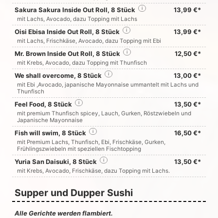
Sakura Sakura Inside Out Roll, 8 Stück
i
13,99 €*
mit Lachs, Avocado, dazu Topping mit Lachs
Oisi Ebisa Inside Out Roll, 8 Stück
i
13,99 €*
mit Lachs, Frischkäse, Avocado, dazu Topping mit Ebi
Mr. Brown Inside Out Roll, 8 Stück
i
12,50 €*
mit Krebs, Avocado, dazu Topping mit Thunfisch
We shall overcome, 8 Stück
i
13,00 €*
mit Ebi ,Avocado, japanische Mayonnaise ummantelt mit Lachs und
Thunfisch
Feel Food, 8 Stück
i
13,50 €*
mit premium Thunfisch spicey, Lauch, Gurken, Röstzwiebeln und
Japanische Mayonnaise
Fish will swim, 8 Stück
i
16,50 €*
mit Premium Lachs, Thunfisch, Ebi, Frischkäse, Gurken,
Frühlingszwiebeln mit speziellen Fischtopping
Yuria San Daisuki, 8 Stück
i
13,50 €*
mit Krebs, Avocado, Frischkäse, dazu Topping mit Lachs.
Supper und Dupper Sushi
Alle Gerichte werden flambiert.