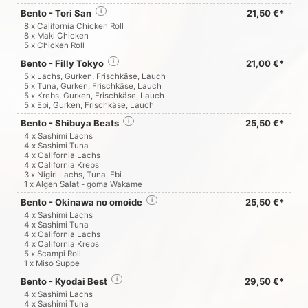
Bento - Tori San
i
21,50 €*
8 x California Chicken Roll
8 x Maki Chicken
5 x Chicken Roll
Bento - Filly Tokyo
i
21,00 €*
5 x Lachs, Gurken, Frischkäse, Lauch
5 x Tuna, Gurken, Frischkäse, Lauch
5 x Krebs, Gurken, Frischkäse, Lauch
5 x Ebi, Gurken, Frischkäse, Lauch
Bento - Shibuya Beats
i
25,50 €*
4 x Sashimi Lachs
4 x Sashimi Tuna
4 x California Lachs
4 x California Krebs
3 x Nigiri Lachs, Tuna, Ebi
1 x Algen Salat - goma Wakame
Bento - Okinawa no omoide
i
25,50 €*
4 x Sashimi Lachs
4 x Sashimi Tuna
4 x California Lachs
4 x California Krebs
5 x Scampi Roll
1 x Miso Suppe
Bento - Kyodai Best
i
29,50 €*
4 x Sashimi Lachs
4 x Sashimi Tuna