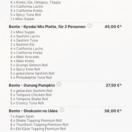
4 x Krebs, Ebi, Oktopus, Tilapia
4 x California Lachs
4 x California Krebs
5 x Spicy Tuna Roll
1 x Miso Suppe
Bento - Kyodai Mix Platte, für 2 Personen
i
45,00 €*
2 x Miso Suppe
4 x Sashimi Lachs
4 x Sashimi Tuna
2 x Sashimi Ebi
4 x California Lachs
4 x California Krebs
4 x Maki Avocado
4 x Maki Krebs
5 x Scampi Salmon Roll
5 x Spicy Ente Roll
5 x gebackene Sashimi Roll
5 x Philadelphia Tuna Roll
Bento - Gurung Pumpkin
i
27,50 €*
5 x gebacken Sashimi Roll
5 x Tempura Chicken Roll
5 x Tempura Shake Roll
5 x Cruncy Tuna Roll
Bento - Shokunin no Udee
i
36,00 €*
1 x Algen Salat
8 x Shake Topping Premium Roll
8 x Thunfisch Topping Premium Roll
8 x Ebi Käse Topping Premium Roll