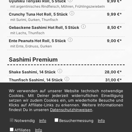
Gyuniku Teriyaki Roll, 5 Stück
9,99 €*
mit argentinisches Rindfleisch, Möhren, Frühlingszwiebeln
Crunchy Tuna Hot Roll, 5 Stück
i
9,99 €*
mit Surimi, Gurken, Thunfisch
Gebackene Sashimi Hot Roll, 5 Stück
i
8,50 €*
mit Lachs, Thunfisch
Ente Peanuts Hot Roll, 5 Stück
i
9,00 €*
mit Ente, Erdnuss, Gurken
Sashimi Premium
Shake Sashimi, 14 Stück
i
28,00 €*
Thunfisch Sashimi, 14 Stück
i
31,00 €*
Moriawase Sashimi, 14 Stück
i
26,50 €*
Wir verwenden auf unserer Website technisch notwendige
Cookies. Mit Deiner jederzeit widerruflichen Einwilligung
setzen wir zudem Cookies ein, um wiederholte Besuche und
Jetzt hier bestellen
Klicks auf Affiliate-Links zu erkennen. Weitere Informationen
findest Du in unseren
Datenschutzhinweisen
.
Notwendig
Info
Besuchermessung
Info
* Alle Preise in Euro inkl. gesetzl. MwSt. Abbildungen können ggf. abweichen.
Informationen zu Inhalts- und Zusatzstoffen finden Sie unter
i
Affiliates
Info