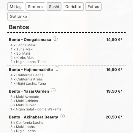
Mittag
Starters
Sushi
Gerichte
Extras
Getränke
Bentos
Bento - Onegaisimasu
i
14,50 €*
4 x Lachs Maki
4 x Tuna Maki
4 x Ebi Maki
4 x Krebs Maki
2 x Nigiri Lachs, Tuna
Bento - Hajimemashite
i
16,50 €*
4 x California Lachs
4 x California Krebs
4 x Nigiri Lachs, Tuna
Bento - Yasai Garden
i
19,50 €*
8 x Maki Avocado
8 x Maki Oshinko
8 x Maki Gurken
1 x Algen Salat - goma Wakame
Bento - Akihabara Beauty
i
20,50 €*
8 x California Lachs
8 x Maki Lachs
3 x Nigiri Lachs