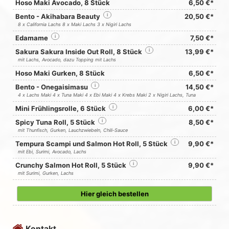
Hoso Maki Avocado, 8 Stück
6,50 €*
Bento - Akihabara Beauty
i
20,50 €*
8 x California Lachs 8 x Maki Lachs 3 x Nigiri Lachs
Edamame
i
7,50 €*
Sakura Sakura Inside Out Roll, 8 Stück
i
13,99 €*
mit Lachs, Avocado, dazu Topping mit Lachs
Hoso Maki Gurken, 8 Stück
6,50 €*
Bento - Onegaisimasu
i
14,50 €*
4 x Lachs Maki 4 x Tuna Maki 4 x Ebi Maki 4 x Krebs Maki 2 x Nigiri Lachs, Tuna
Mini Frühlingsrolle, 6 Stück
i
6,00 €*
Spicy Tuna Roll, 5 Stück
i
8,50 €*
mit Thunfisch, Gurken, Lauchzwiebeln, Chili-Sauce
Tempura Scampi und Salmon Hot Roll, 5 Stück
i
9,90 €*
mit Ebi, Surimi, Avocado, Lachs
Crunchy Salmon Hot Roll, 5 Stück
i
9,90 €*
mit Surimi, Gurken, Lachs
Hier gleich bestellen
Kontakt